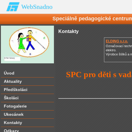
WebSnadno
Speciálně pedagogické centrum
Kontakty
ELDING s.r.o.
Označovací techn
elektro.
Výrobce štítků a 
SPC pro děti s va
Úvod
Aktuality
Předškoláci
Školáci
Fotogalerie
Ukecánek
Kontakty
Odkazy