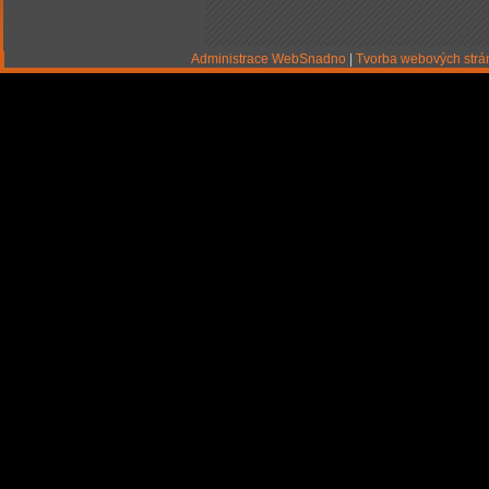
Administrace WebSnadno
|
Tvorba webových str